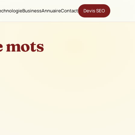
echnologie
Business
Annuaire
Contact
Devis SEO
e mots