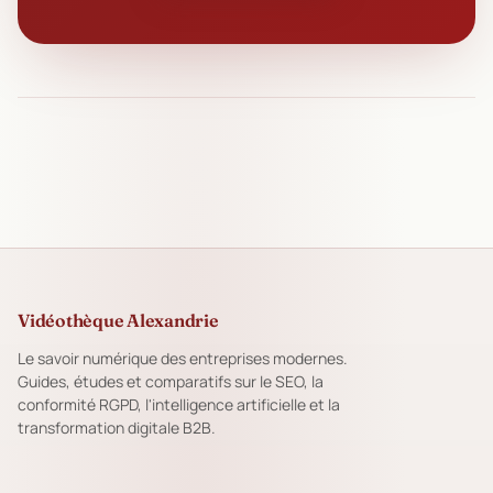
Vidéothèque Alexandrie
Le savoir numérique des entreprises modernes.
Guides, études et comparatifs sur le SEO, la
conformité RGPD, l'intelligence artificielle et la
transformation digitale B2B.