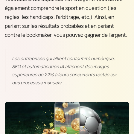
également comprendre le sport en question (les
règles, les handicaps, l’arbitrage, etc.). Ainsi, en
pariant sur les résultats probables et en pariant
contre le bookmaker, vous pouvez gagner de l’argent.
Les entreprises qui allient conformité numérique,
SEO et automatisation IA affichent des marges
supérieures de 22% à leurs concurrents restés sur
des processus manuels.