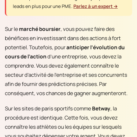
leads en plus pour une PME.
Parlez à un expert →
Sur le
marché boursier
, vous pouvez faire des
bénéfices en investissant dans des actions à fort
potentiel. Toutefois, pour
anticiper l’évolution du
cours de l’action
d’une entreprise, vous devez la
comprendre. Vous devez également connaître le
secteur d’activité de l’entreprise et ses concurrents
afin de fournir des prédictions précises. Par
conséquent, vos chances de gagner augmenteront.
Sur les sites de paris sportifs comme
Betway
, la
procédure est identique. Cette fois, vous devez
connaître les athlètes ou les équipes sur lesquels
vous souhaitez dépenser votre argent. Vous devez