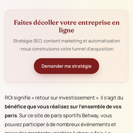
Faites décoller votre entreprise en
ligne
Stratégie SEO, content marketing et automatisation
: nous construisons votre tunnel d'acquisition.
Demander ma stratégie
ROI signifie « retour sur investissement ». Il s’agit du
bénéfice que vous réalisez sur l’ensemble de vos
paris
. Sur ce site de paris sportifs Betway, vous
pouvez participer à de nombreux événements et