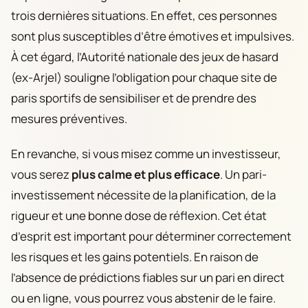
trois dernières situations. En effet, ces personnes
sont plus susceptibles d’être émotives et impulsives.
À cet égard, l’Autorité nationale des jeux de hasard
(ex-Arjel) souligne l’obligation pour chaque site de
paris sportifs de sensibiliser et de prendre des
mesures préventives.
En revanche, si vous misez comme un investisseur,
vous serez
plus calme et plus efficace
. Un pari-
investissement nécessite de la planification, de la
rigueur et une bonne dose de réflexion. Cet état
d’esprit est important pour déterminer correctement
les risques et les gains potentiels. En raison de
l’absence de prédictions fiables sur un pari en direct
ou en ligne, vous pourrez vous abstenir de le faire.