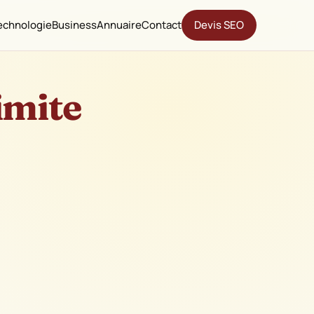
echnologie
Business
Annuaire
Contact
Devis SEO
imite