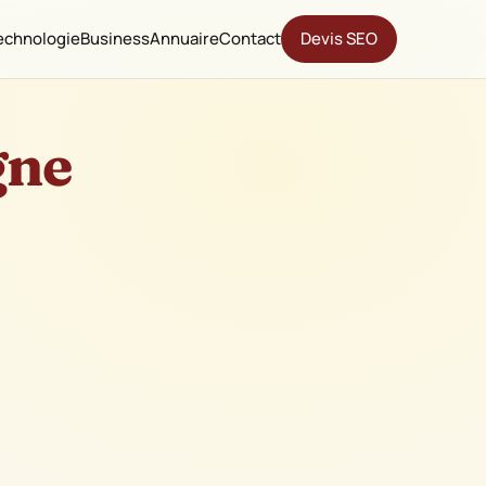
echnologie
Business
Annuaire
Contact
Devis SEO
gne