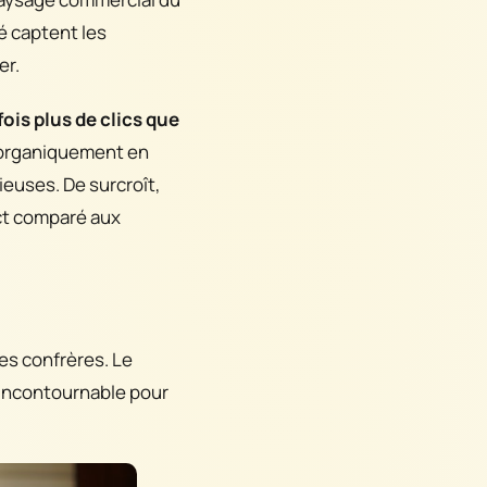
é captent les
er.
ois plus de clics que
t organiquement en
ieuses. De surcroît,
act comparé aux
es confrères. Le
t incontournable pour