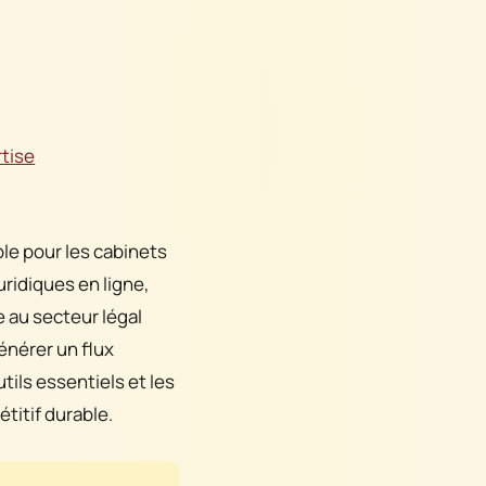
rtise
le pour les cabinets
uridiques en ligne,
e au secteur légal
énérer un flux
tils essentiels et les
titif durable.