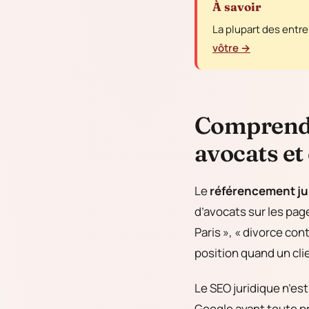
À savoir
La plupart des entre
vôtre →
Comprendr
avocats et
Le
référencement ju
d’avocats sur les page
Paris », « divorce con
position quand un cli
Le SEO juridique n’est
Google avant toute p