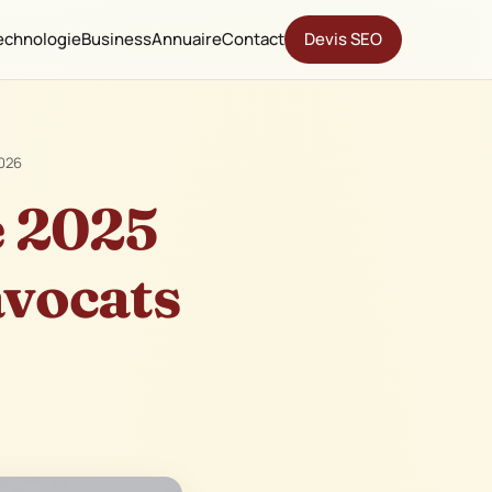
echnologie
Business
Annuaire
Contact
Devis SEO
2026
e 2025
avocats