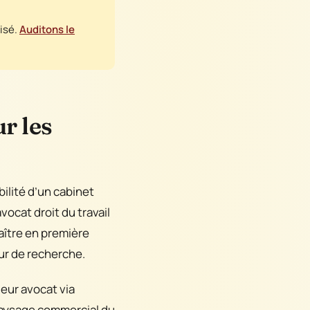
misé.
Auditons le
r les
bilité d’un cabinet
vocat droit du travail
raître en première
ur de recherche.
leur avocat via
paysage commercial du