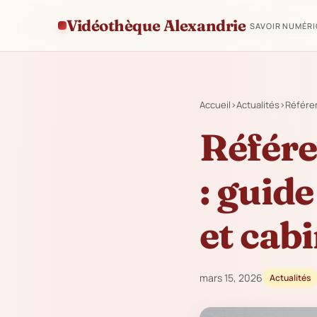
Vidéothèque Alexandrie
SAVOIR NUMÉR
Accueil
›
Actualités
›
Référen
Référe
: guid
et cab
mars 15, 2026
Actualités