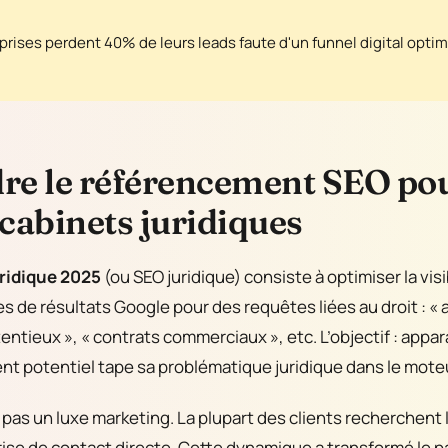
prises perdent 40% de leurs leads faute d'un funnel digital opti
e le référencement SEO pou
 cabinets juridiques
ridique 2025
(ou SEO juridique) consiste à optimiser la visi
s de résultats Google pour des requêtes liées au droit : « a
tentieux », « contrats commerciaux », etc. L’objectif : appa
ent potentiel tape sa problématique juridique dans le mote
 pas un luxe marketing. La plupart des clients recherchent 
rise de contact directe. Cette dynamique a transformé le 